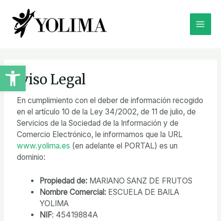
Ir
Main
al
contenido
Men
Abrir barra de herramientas
Aviso Legal
En cumplimiento con el deber de información recogido
en el artículo 10 de la Ley 34/2002, de 11 de julio, de
Servicios de la Sociedad de la Información y de
Comercio Electrónico, le informamos que la URL
www.yolima.es
(en adelante el PORTAL) es un
dominio:
Propiedad de:
MARIANO SANZ DE FRUTOS
Nombre Comercial:
ESCUELA DE BAILA
YOLIMA
NIF
: 45419884A