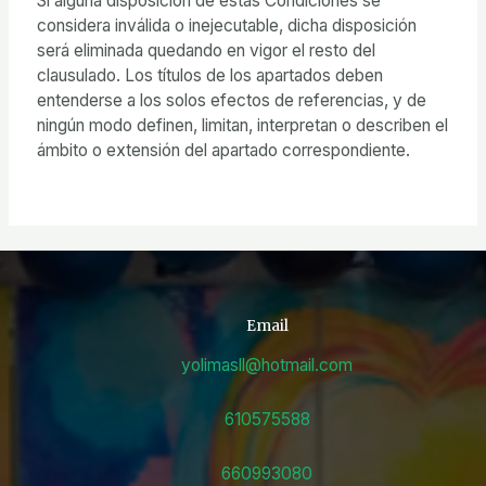
Si alguna disposición de estas Condiciones se
considera inválida o inejecutable, dicha disposición
será eliminada quedando en vigor el resto del
clausulado. Los títulos de los apartados deben
entenderse a los solos efectos de referencias, y de
ningún modo definen, limitan, interpretan o describen el
ámbito o extensión del apartado correspondiente.
Email
yolimasll@hotmail.com
610575588
660993080