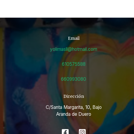
Email
yolimasll@hotmail.com
610575588
660993080
Dirección
C/Santa Margarita, 10, Bajo
Aranda de Duero