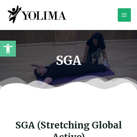
Ir
Main
al
contenido
Men
Abrir barra de herramientas
SGA
SGA (Stretching Global