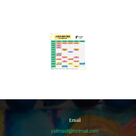
Email
yolimasll@hotmail.com